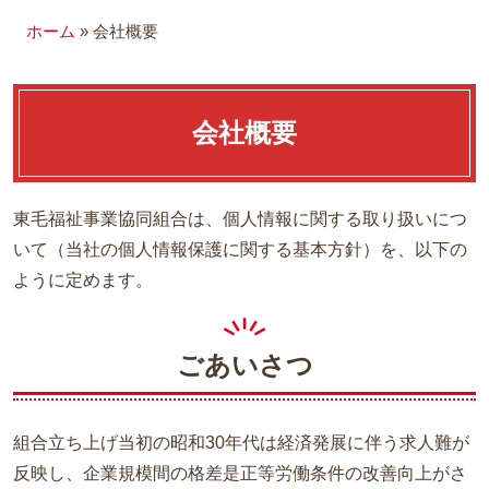
ホーム
»
会社概要
介護福祉施設向け調理済み食
材
OEM製造受託
会社概要
冷凍弁当
会社概要
東毛福祉事業協同組合は、個人情報に関する取り扱いにつ
事務所紹介
いて（当社の個人情報保護に関する基本方針）を、以下の
契約の流れ
ように定めます。
お客様の声
ごあいさつ
よくあるご質問
お知らせ
組合立ち上げ当初の昭和30年代は経済発展に伴う求人難が
スタッフブログ
反映し、企業規模間の格差是正等労働条件の改善向上がさ
お問い合わせ