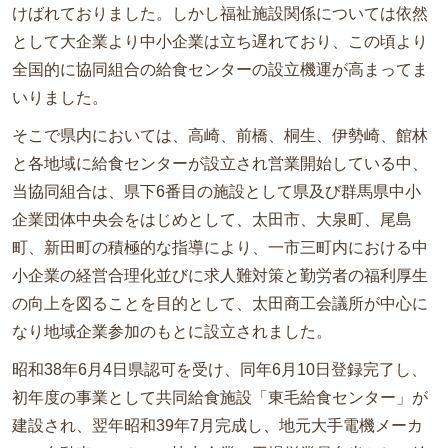
けばれておりました。しかし福祉施設関係については依然
試食申込
として大企業より中小企業は立ち遅れており、この頃より
全国的に協同組合の給食センターの設立機運が高まってま
採用情報
いりました。
WEB注文
そこで県内においては、高崎、前橋、桐生、伊勢崎、館林
プライバシーポリシー
と各地域に給食センターが設立され営業開始している中、
サイトマップ
当協同組合は、県下6番目の施設として県及び群馬県中小
企業団体中央会をはじめとして、太田市、大泉町、尾島
町、新田町の積極的な指導により、一市三町内における中
小企業の経営合理化並びに求人難対策と勤労者の福利厚生
の向上を図ることを目的として、太田商工会議所が中心に
なり地域企業参加のもとに設立されました。
昭和38年6月4日県認可を受け、同年6月10日登録完了し、
初年度の事業として共同給食施設「東毛給食センター」が
建設され、翌年昭和39年7月完成し、地元大手電機メーカ