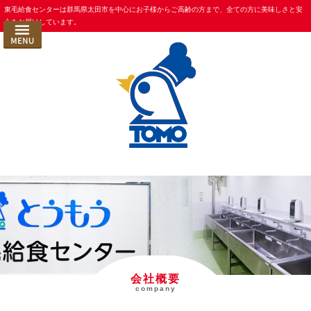
コ
東毛給食センターは群馬県太田市を中心にお子様からご高齢の方まで、全ての方に美味しさと安
HOME
心をお届けしています。
ン
お食事ができるまで
テ
ン
コンセプト
ツ
東毛給食の 衛生管理
へ
ス
献立紹介
キ
選ばれる理由
ッ
プ
事業内容
一般法人向け事業所給食
一般法人向け社員食堂受託
学校・幼稚園給食
仕出し/特注弁当/おせち
会社概要
company
お食事宅配