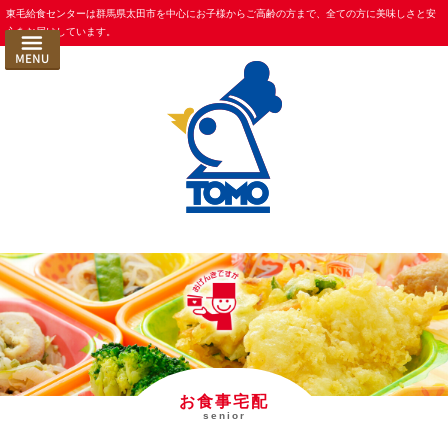
コ
東毛給食センターは群馬県太田市を中心にお子様からご高齢の方まで、全ての方に美味しさと安
HOME
心をお届けしています。
ン
お食事ができるまで
テ
ン
コンセプト
ツ
東毛給食の 衛生管理
へ
ス
献立紹介
キ
選ばれる理由
ッ
プ
事業内容
一般法人向け事業所給食
一般法人向け社員食堂受託
学校・幼稚園給食
仕出し/特注弁当/おせち
お食事宅配
senior
お食事宅配