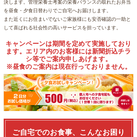
決します。管理栄養士考案の栄養バランスの取れたお弁当
を昼食・夕食日替わりでご自宅へお届けします。
試食申込
また近くにお住まいでないご家族様にも安否確認の一助と
採用情報
して喜ばれる社会性の高いサービスを担っています。
WEB注文
キャンペーンは期間を定めて実施しており
プライバシーポリシー
ます。エリア内のお客様には新聞折込チラ
シ等でご案内申しあげます。
サイトマップ
※昼食のご案内は現在行っておりません。
ご自宅でのお食事、こんなお困り