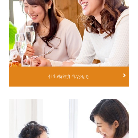
仕出/特注弁当/おせち