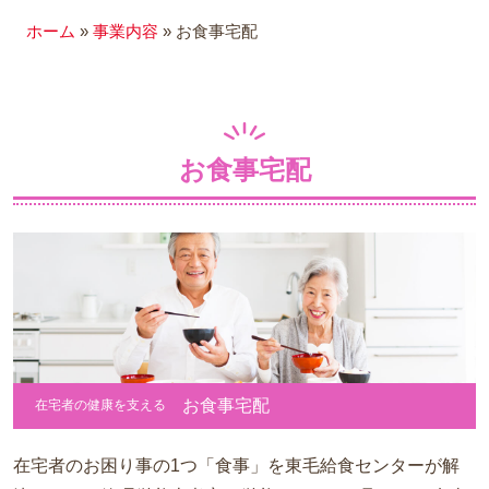
ホーム
»
事業内容
»
お食事宅配
介護福祉施設向け調理済み食
材
OEM製造受託
冷凍弁当
お食事宅配
会社概要
事務所紹介
契約の流れ
お客様の声
よくあるご質問
お食事宅配
お知らせ
在宅者の健康を支える
スタッフブログ
在宅者のお困り事の1つ「食事」を東毛給食センターが解
お問い合わせ