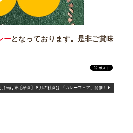
レー
となっております。是非ご賞味
お弁当は東毛給食】８月の社食は 「カレーフェア」開催！