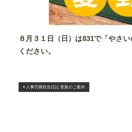
８月３１日（日）は831で「やさ
ください。
投
人事労務担当日記 更新のご案内
稿
ナ
ビ
ゲ
ー