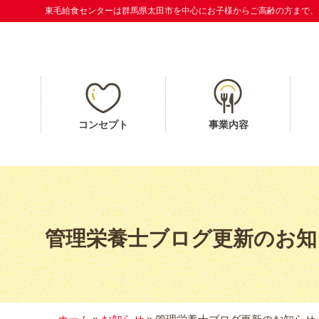
コ
東毛給食センターは群馬県太田市を中心にお子様からご高齢の方まで、
ン
テ
ン
ツ
へ
ス
コンセプト
事業内容
キ
ッ
プ
管理栄養士ブログ更新のお知