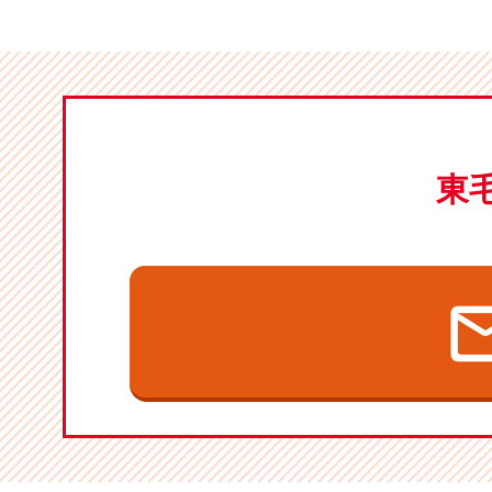
シ
ョ
ン
東