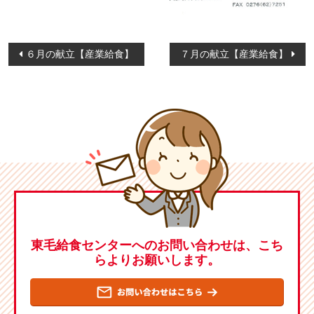
投
６月の献立【産業給食】
７月の献立【産業給食】
稿
ナ
ビ
ゲ
ー
シ
ョ
ン
東毛給食センターへのお問い合わせは、こち
らよりお願いします。