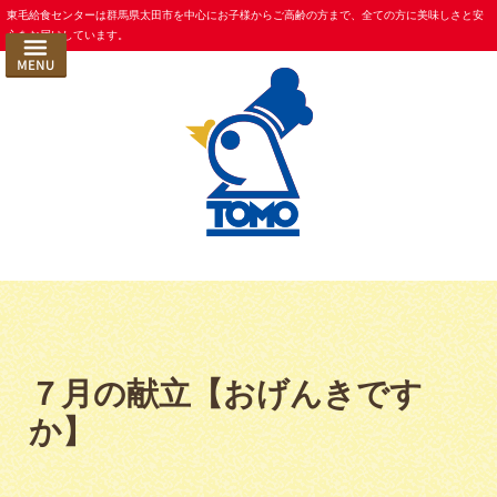
コ
東毛給食センターは群馬県太田市を中心にお子様からご高齢の方まで、全ての方に美味しさと安
HOME
心をお届けしています。
ン
お食事ができるまで
テ
ン
コンセプト
ツ
東毛給食の 衛生管理
へ
ス
献立紹介
キ
選ばれる理由
ッ
プ
事業内容
一般法人向け事業所給食
一般法人向け社員食堂受託
７月の献立【おげんきです
学校・幼稚園給食
か】
仕出し/特注弁当/おせち
お食事宅配