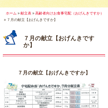
介護福祉施設向け調理済み食
ホーム
»
献立表
»
高齢者向けお食事宅配（おげんきですか）
材
»
７月の献立【おげんきですか】
OEM製造受託
冷凍弁当
７月の献立【おげんきです
会社概要
か】
事務所紹介
契約の流れ
お客様の声
７月の献立【おげんきですか】
よくあるご質問
お知らせ
スタッフブログ
お問い合わせ